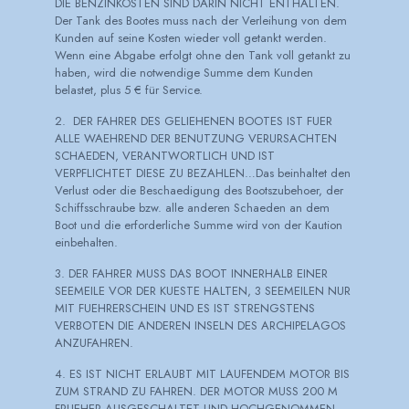
DIE BENZINKOSTEN SIND DARIN NICHT ENTHALTEN.
Der Tank des Bootes muss nach der Verleihung von dem
Kunden auf seine Kosten wieder voll getankt werden.
Wenn eine Abgabe erfolgt ohne den Tank voll getankt zu
haben, wird die notwendige Summe dem Kunden
belastet, plus 5 € für Service.
2. DER FAHRER DES GELIEHENEN BOOTES IST FUER
ALLE WAEHREND DER BENUTZUNG VERURSACHTEN
SCHAEDEN, VERANTWORTLICH UND IST
VERPFLICHTET DIESE ZU BEZAHLEN…Das beinhaltet den
Verlust oder die Beschaedigung des Bootszubehoer, der
Schiffsschraube bzw. alle anderen Schaeden an dem
Boot und die erforderliche Summe wird von der Kaution
einbehalten.
3. DER FAHRER MUSS DAS BOOT INNERHALB EINER
SEEMEILE VOR DER KUESTE HALTEN, 3 SEEMEILEN NUR
MIT FUEHRERSCHEIN UND ES IST STRENGSTENS
VERBOTEN DIE ANDEREN INSELN DES ARCHIPELAGOS
ANZUFAHREN.
4. ES IST NICHT ERLAUBT MIT LAUFENDEM MOTOR BIS
ZUM STRAND ZU FAHREN. DER MOTOR MUSS 200 M
FRUEHER AUSGESCHALTET UND HOCHGENOMMEN