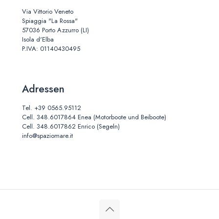
Via Vittorio Veneto
Spiaggia "La Rossa"
57036 Porto Azzurro (LI)
Isola d'Elba
P.IVA: 01140430495
Adressen
Tel.
+39 0565.95112
Cell.
348.6017864
Enea (Motorboote und Beiboote)
Cell.
348.6017862
Enrico (Segeln)
info@spaziomare.it