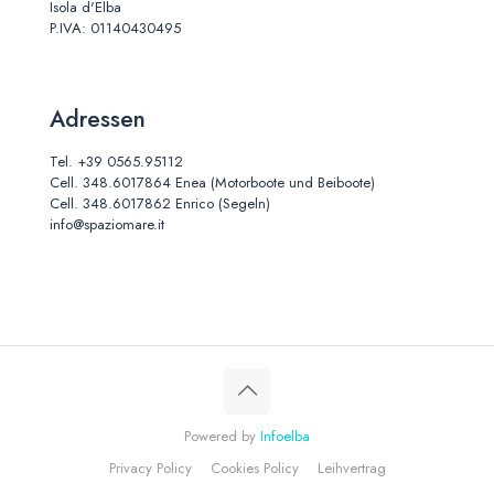
Isola d'Elba
P.IVA: 01140430495
Adressen
Tel.
+39 0565.95112
Cell.
348.6017864
Enea (Motorboote und Beiboote)
Cell.
348.6017862
Enrico (Segeln)
info@spaziomare.it
Powered by
Infoelba
Privacy Policy
Cookies Policy
Leihvertrag