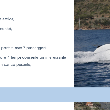
ettrica;
mente);
 portata max 7 passeggeri;
tore 4 tempi consente un interessante
con carico pesante;