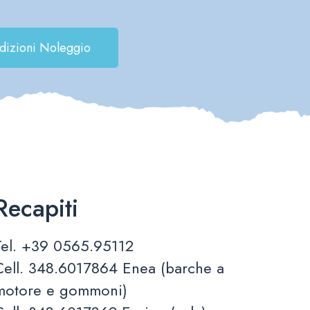
dizioni Noleggio
Recapiti
Tel.
+39 0565.95112
Cell.
348.6017864
Enea (barche a
motore e gommoni)